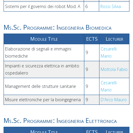
Sistemi per il governo dei robot Mod. A
6
Rossi Silvia
Ms.Sc. Programme: Ingegneria Biomedica
Module Title
ECTS
Lecturer
Elaborazione di segnali e immagini
Cesarelli
9
biomediche
Mario
Impianti e sicurezza elettrica in ambito
9
Mottola Fabio
ospedaliero
Cesarelli
Management delle strutture sanitarie
9
Mario
Misure elettroniche per la bioingegneria
9
D'Arco Mauro
Ms.Sc. Programme: Ingegneria Elettronica
Module Title
ECTS
Lecturer