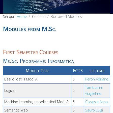
Sei qui:
Home
Courses
Borrowed Modules
Modules from M.Sc.
First Semester Courses
Ms.Sc. Programme: Informatica
Module Title
ECTS
Lecturer
Basi di dati II Mod. A
6
Peron Adriano
Tamburrini
Logica
6
Guglielmo
Machine Learning e applicazioni Mod. A
6
Corazza Anna
Semantic Web
6
Sauro Luigi