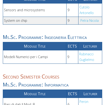
Cutolo
Sensors and microsystems
9
Antonello
System on chip
9
Petra Nicola
Ms.Sc. Programme: Ingegneria Elettrica
Module Title
ECTS
Lecturer
Rubinacci
Modelli Numerici per i Campi
9
Guglielmo
Second Semester Courses
Ms.Sc. Programme: Informatica
Module Title
ECTS
Lecturer
Peron
Basi di dati II Mod. B
6