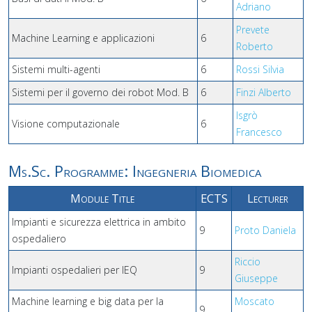
Adriano
Prevete
Machine Learning e applicazioni
6
Roberto
Sistemi multi-agenti
6
Rossi Silvia
Sistemi per il governo dei robot Mod. B
6
Finzi Alberto
Isgrò
Visione computazionale
6
Francesco
Ms.Sc. Programme: Ingegneria Biomedica
Module Title
ECTS
Lecturer
Impianti e sicurezza elettrica in ambito
9
Proto Daniela
ospedaliero
Riccio
Impianti ospedalieri per IEQ
9
Giuseppe
Machine learning e big data per la
Moscato
9