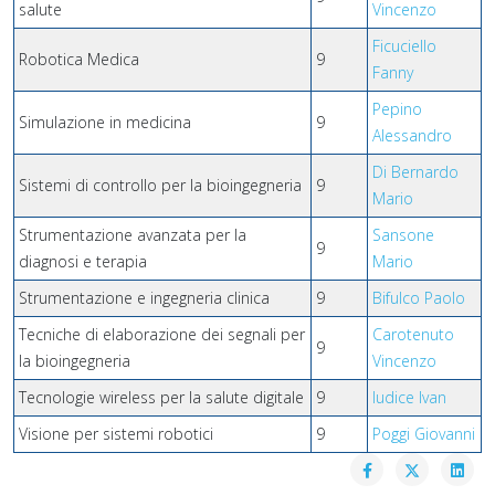
salute
Vincenzo
Ficuciello
Robotica Medica
9
Fanny
Pepino
Simulazione in medicina
9
Alessandro
Di Bernardo
Sistemi di controllo per la bioingegneria
9
Mario
Strumentazione avanzata per la
Sansone
9
diagnosi e terapia
Mario
Strumentazione e ingegneria clinica
9
Bifulco Paolo
Tecniche di elaborazione dei segnali per
Carotenuto
9
la bioingegneria
Vincenzo
Tecnologie wireless per la salute digitale
9
Iudice Ivan
Visione per sistemi robotici
9
Poggi Giovanni